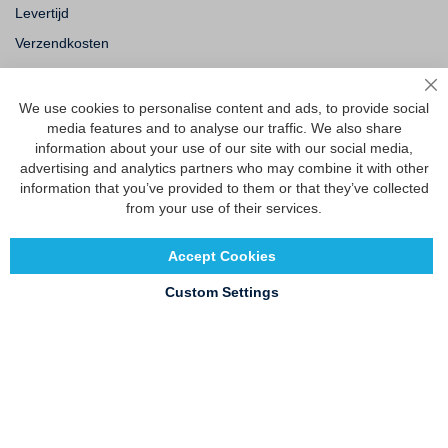
Levertijd
Verzendkosten
Ruilen & retourneren
Sl
We use cookies to personalise content and ads, to provide social
media features and to analyse our traffic. We also share
Vragen
information about your use of our site with our social media,
Veelgestelde vragen
advertising and analytics partners who may combine it with other
information that you’ve provided to them or that they’ve collected
Maattabel
from your use of their services.
Maatwerk
Contact
Accept Cookies
Custom Settings
Copyright © 2020 - 2026 UniGear. All rights reserved.