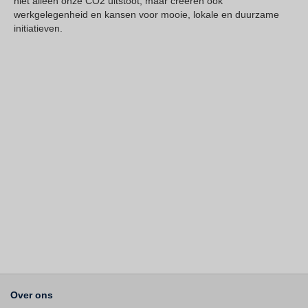
niet alleen onze CO2 uitstoot, maar creëren ook
werkgelegenheid en kansen voor mooie, lokale en duurzame
initiatieven.
Over ons