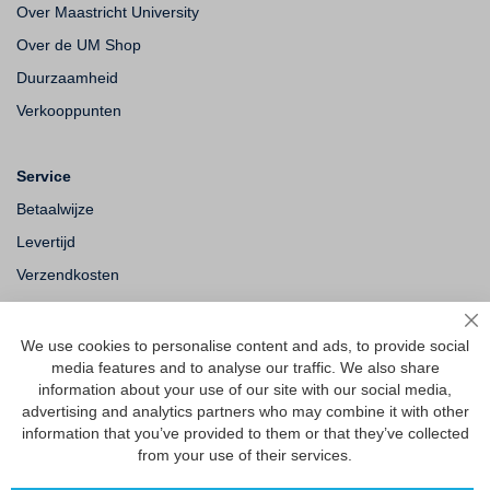
Over Maastricht University
Over de UM Shop
Duurzaamheid
Verkooppunten
Service
Betaalwijze
Levertijd
Verzendkosten
Ruilen & retourneren
Sl
We use cookies to personalise content and ads, to provide social
media features and to analyse our traffic. We also share
Vragen
information about your use of our site with our social media,
Veelgestelde vragen
advertising and analytics partners who may combine it with other
information that you’ve provided to them or that they’ve collected
Maattabel
from your use of their services.
Maatwerk