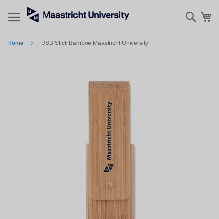
Zoek
Mi
Home
USB Stick Bamboe Maastricht University
Skip
to
the
end
of
the
images
gallery