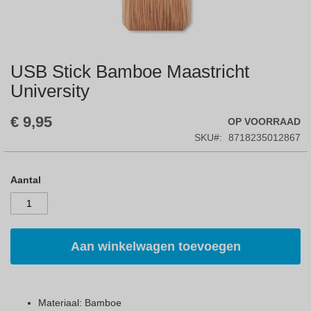
USB Stick Bamboe Maastricht
Skip
to
University
the
beginning
€ 9,95
OP VOORRAAD
of
the
SKU
8718235012867
images
gallery
Aantal
Aan winkelwagen toevoegen
Materiaal: Bamboe