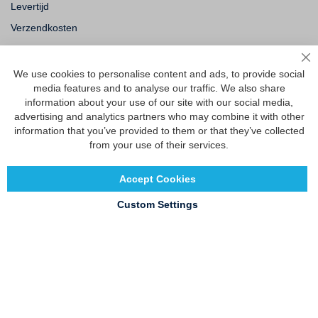
Levertijd
Verzendkosten
Ruilen & retourneren
Sl
We use cookies to personalise content and ads, to provide social
media features and to analyse our traffic. We also share
Vragen
information about your use of our site with our social media,
Veelgestelde vragen
advertising and analytics partners who may combine it with other
information that you’ve provided to them or that they’ve collected
Maattabel
from your use of their services.
Maatwerk
Contact
Accept Cookies
Custom Settings
Copyright © 2020 - 2026 UniGear. All rights reserved.