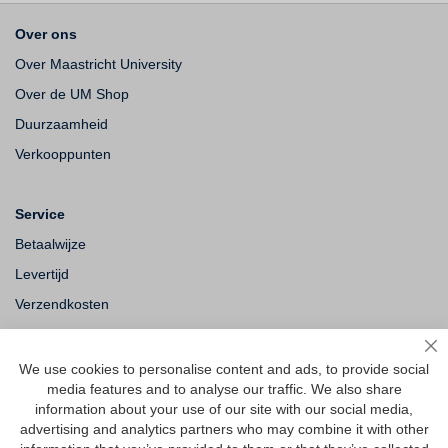
Over ons
Over Maastricht University
Over de UM Shop
Duurzaamheid
Verkooppunten
Service
Betaalwijze
Levertijd
Verzendkosten
Ruilen & retourneren
Sl
We use cookies to personalise content and ads, to provide social
media features and to analyse our traffic. We also share
Vragen
information about your use of our site with our social media,
Veelgestelde vragen
advertising and analytics partners who may combine it with other