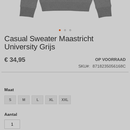
Casual Sweater Maastricht
Skip
to
University Grijs
the
beginning
€ 34,95
OP VOORRAAD
of
the
SKU
8718235056168C
images
gallery
Maat
S
M
L
XL
XXL
Aantal