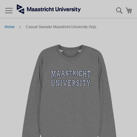
Zoek
Mi
Home
Casual Sweater Maastricht University Grijs
Skip
to
the
end
of
the
images
gallery